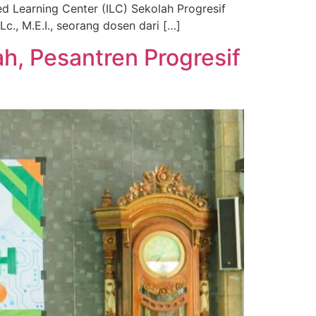
d Learning Center (ILC) Sekolah Progresif
., M.E.I., seorang dosen dari […]
, Pesantren Progresif