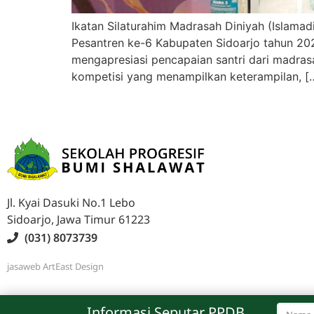
Ikatan Silaturahim Madrasah Diniyah (Islama
Pesantren ke-6 Kabupaten Sidoarjo tahun 20
mengapresiasi pencapaian santri dari madras
kompetisi yang menampilkan keterampilan, [
Jl. Kyai Dasuki No.1 Lebo
Sidoarjo, Jawa Timur 61223
(031) 8073739
jasaweb
ArtEast Design
Information Regarding PPDB
Informasi Seputar PPDB