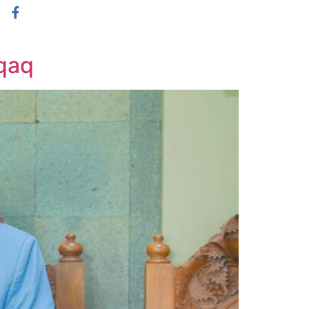
(031) 8073739
ARANG
qaq