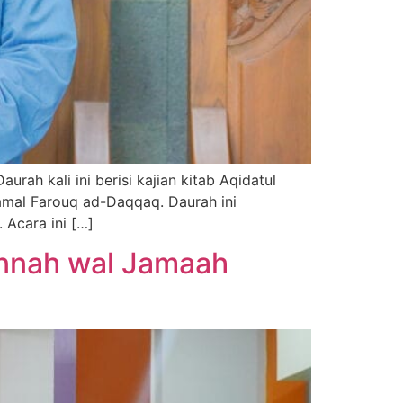
ah kali ini berisi kajian kitab Aqidatul
amal Farouq ad-Daqqaq. Daurah ini
 Acara ini […]
nnah wal Jamaah