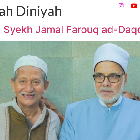
ah Diniyah
Program Sekolah
Aktivitas
Alumni
DAFTAR SEK
ah Syekh Jamal Farouq ad-Daq