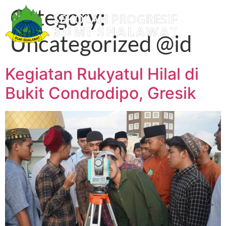
Category:
Uncategorized @id
Kegiatan Rukyatul Hilal di
Bukit Condrodipo, Gresik