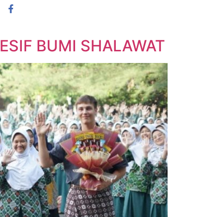
(031) 8073739
ARANG
ESIF BUMI SHALAWAT