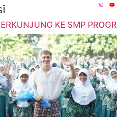
si
Program Sekolah
Aktivitas
Alumni
DAFTAR SEK
BERKUNJUNG KE SMP PROGR