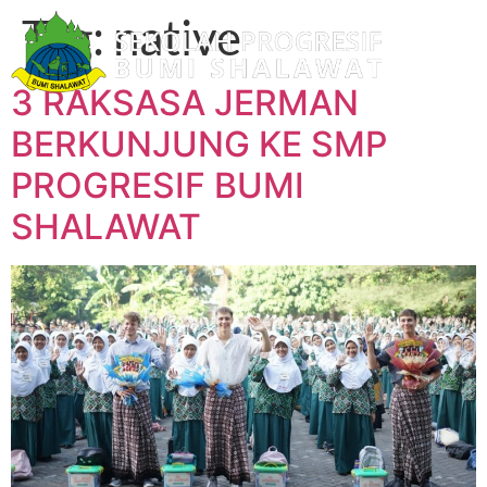
Tag:
native
3 RAKSASA JERMAN
BERKUNJUNG KE SMP
PROGRESIF BUMI
SHALAWAT