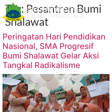
Tag:
Pesantren Bumi
Shalawat
Peringatan Hari Pendidikan
Nasional, SMA Progresif
Bumi Shalawat Gelar Aksi
Tangkal Radikalisme